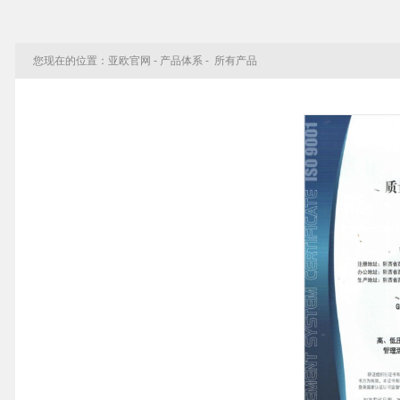
您现在的位置：
亚欧官网
- 产品体系 - 所有产品