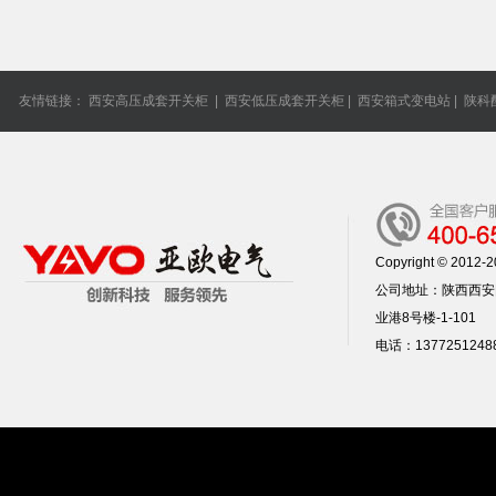
友情链接：
西安高压成套开关柜
|
西安低压成套开关柜
|
西安箱式变电站
|
陕科
Copyright © 20
公司地址：陕西西安
业港8号楼-1-101
电话：1377251248